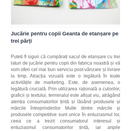
Jucărie pentru copii Geanta de etanșare pe
trei părți
Puteți fi siguri că cumpărați sacul de etanșare cu trei
laturi de jucărie pentru copii din fabrica noastră și vă
vom oferi cel mai bun serviciu post-vânzare și livrare
la timp. Atracția vizuală este o legătură în toate
activitățile de marketing. Este, de asemenea, o
legătură crucială. Prin utilizarea rațională a culorilor,
graficii și textului, terminalul este afișat viu, atrăgând
atenția consumatorilor țintă și lăsând produsele și
mărcile întreprinderilor Multe dintre mărcile și
produsele competitive sunt unice în entuziasmul lor,
ceea ce a trezit consumatorul interesul și
entuziasmul consumatorilor țintă, iar aripile