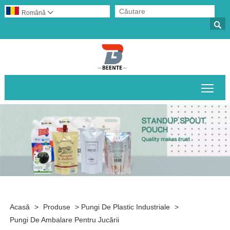
Română


Comu
Acasă
>
Produse
>
Pungi De Plastic Industriale
>
Pungi De Ambalare Pentru Jucării