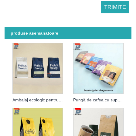
produse asemanatoare
Ambalaj ecologic pentru cafea și pliculețe de cafea stand up
Pungă de cafea cu supapă, imprimată personalizat, folie neagră mată reciclabilă de 250 g