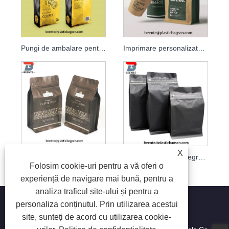
Pungi de ambalare pentru cafea en-gros. Pungi de ambalare pentru boabe de cafea din folie de aluminiu
Imprimare personalizată ambalaje din plastic pentru alimente pentru cafea, sigilate pe 3 părți
X
Pachet cu fund plat Saci de ambalare pentru boabe de cafea
Pungi de cafea biodegradabile cu fermoar, cu fund plat, cu supapă
Folosim cookie-uri pentru a vă oferi o
experiență de navigare mai bună, pentru a
analiza traficul site-ului și pentru a
personaliza conținutul. Prin utilizarea acestui
site, sunteți de acord cu utilizarea cookie-